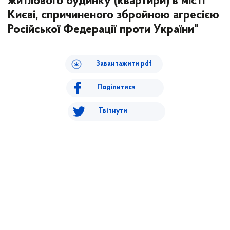
житлового будинку (квартири) в місті
Києві, спричиненого збройною агресією
Російської Федерації проти України"
Завантажити pdf
Поділитися
Твітнути