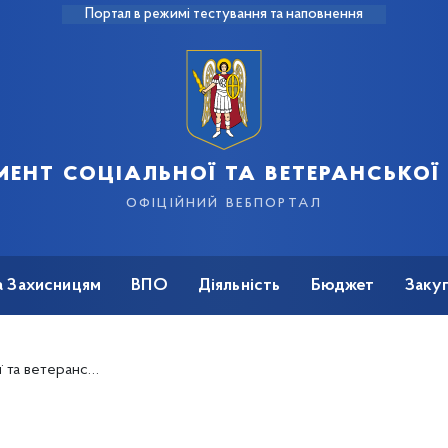
Портал в режимі тестування та наповнення
ент соціальної та ветеранської
офіційний вебпортал
а Захисницям
ВПО
Діяльність
Бюджет
Закуп
ерського складу в період з 01 грудня 2023 року та перебувають(перебували) на військовому обліку в районних територіальних центрах комплектування та соціальної підтримки міста Києва"