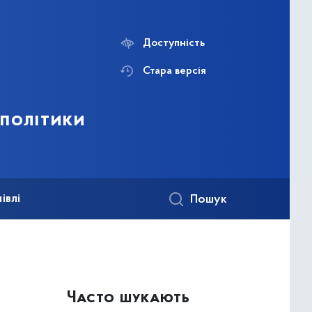
Доступність
Стара версія
 політики
івлі
Пошук
Часто шукають