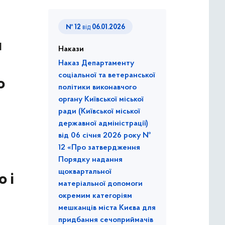
№ 12
від
06.01.2026
и
Накази
Наказ Департаменту
соціальної та ветеранської
о
політики виконавчого
органу Київської міської
ради (Київської міської
державної адміністрації)
від 06 січня 2026 року №
12 «Про затвердження
Порядку надання
щоквартальної
 і
матеріальної допомоги
окремим категоріям
мешканців міста Києва для
придбання сечоприймачів