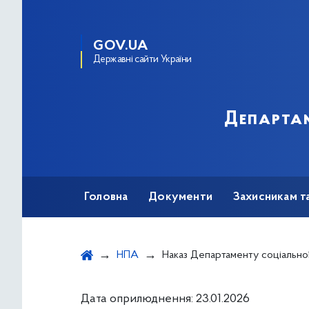
GOV.UA
Державні сайти України
Департам
Головна
Документи
Захисникам т
НПА
Наказ Департаменту соціальної та ветеранської політики виконавчого органу Київської міської ради (Київської міської державної адміністрації) від 21.01.2026 № 55 "Про надання одноразової адресної матеріальної допомоги громадянам України, які були призвані до сил безпеки й оборони на військову службу за призовом під час мобілізації, на особливий період, на військову службу за контрактом осіб рядового, сержантського, старшинського і офіц
Дата оприлюднення: 23.01.2026