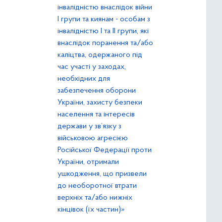
інвалідністю внаслідок війни
І групи та киянам - особам з
інвалідністю І та ІІ групи, які
внаслідок поранення та/або
каліцтва, одержаного під
час участі у заходах,
необхідних для
забезпечення оборони
України, захисту безпеки
населення та інтересів
держави у зв’язку з
військовою агресією
Російської Федерації проти
України, отримали
ушкодження, що призвели
до необоротної втрати
верхніх та/або нижніх
кінцівок (їх частин)»