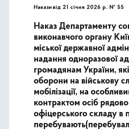
Накази
від 21 січня 2026 р. № 55
Наказ Департаменту соц
виконавчого органу Київ
міської державної адмін
надання одноразової ад
громадянам України, які
оборони на військову с
мобілізації, на особливи
контрактом осіб рядово
офіцерського складу в п
перебувають(перебували