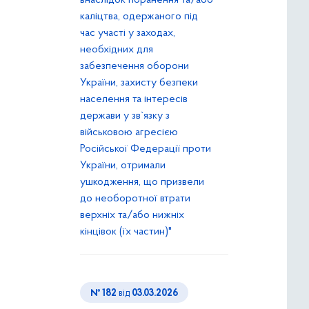
внаслідок поранення та/або
каліцтва, одержаного під
час участі у заходах,
необхідних для
забезпечення оборони
України, захисту безпеки
населення та інтересів
держави у зв`язку з
військовою агресією
Російської Федерації проти
України, отримали
ушкодження, що призвели
до необоротної втрати
верхніх та/або нижніх
кінцівок (їх частин)"
№ 182
від
03.03.2026