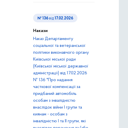
№ 136
від
17.02.2026
Накази
Наказ Департаменту
соціальної та ветеранської
політики виконавчого органу
Київської міської ради
(Київської міської державної
адміністрації) від 17.02.2026
№ 136 "Про надання
часткової компенсації за
придбаний автомобіль
особам з інвалідністю
внаслідок війни І групи та
киянам - особам з
інвалідністю І та ІІ групи, які