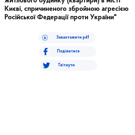
житлового будинку (квартири) в місті
Києві, спричиненого збройною агресією
Російської Федерації проти України"
Завантажити pdf
Поділитися
Твітнути