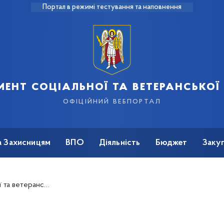
Портал в режимі тестування та наповнення
ент соціальної та ветеранської
офіційний вебпортал
а Захисницям
ВПО
Діяльність
Бюджет
Закуп
ні киянам -Захисникам та Захисницям України, які отримали поранення в зонах бойових дій"