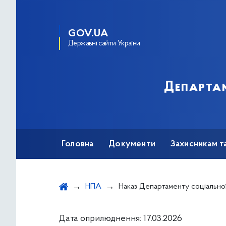
GOV.UA
Державні сайти України
Департам
Головна
Документи
Захисникам т
НПА
Наказ Департаменту соціальної та ветеранської політики виконавчого органу Київської міської ради (Київської міської державної адміністрації) від 16.03.2026 року № 217 "Про надання матеріальної допомоги при поранен
Дата оприлюднення: 17.03.2026