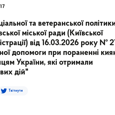
17
іальної та ветеранської політик
ської міської ради (Київської
істрації) від 16.03.2026 року № 2
ної допомоги при пораненні кия
цям України, які отримали
вих дій"
Твітнути