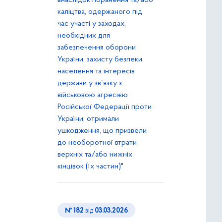
внаслідок поранення та/або
каліцтва, одержаного під
час участі у заходах,
необхідних для
забезпечення оборони
України, захисту безпеки
населення та інтересів
держави у зв`язку з
військовою агресією
Російської Федерації проти
України, отримали
ушкодження, що призвели
до необоротної втрати
верхніх та/або нижніх
кінцівок (їх частин)"
№ 182
від
03.03.2026