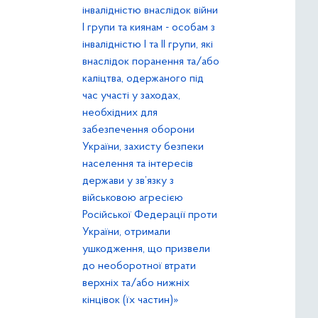
інвалідністю внаслідок війни
І групи та киянам - особам з
інвалідністю І та ІІ групи, які
внаслідок поранення та/або
каліцтва, одержаного під
час участі у заходах,
необхідних для
забезпечення оборони
України, захисту безпеки
населення та інтересів
держави у зв’язку з
військовою агресією
Російської Федерації проти
України, отримали
ушкодження, що призвели
до необоротної втрати
верхніх та/або нижніх
кінцівок (їх частин)»