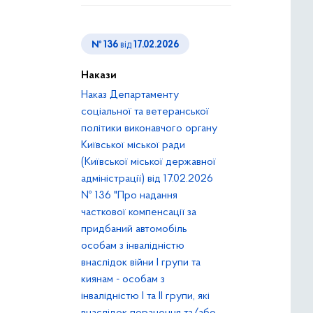
№ 136
від
17.02.2026
Накази
Наказ Департаменту
соціальної та ветеранської
політики виконавчого органу
Київської міської ради
(Київської міської державної
адміністрації) від 17.02.2026
№ 136 "Про надання
часткової компенсації за
придбаний автомобіль
особам з інвалідністю
внаслідок війни І групи та
киянам - особам з
інвалідністю І та ІІ групи, які