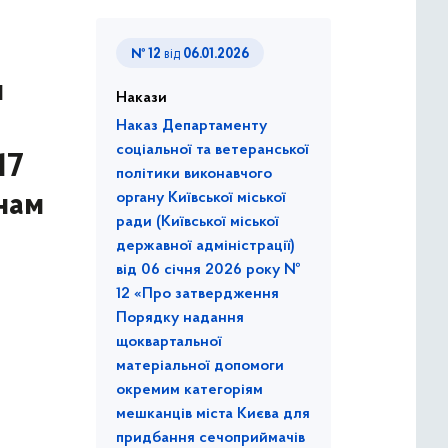
№ 12
від
06.01.2026
и
Накази
Наказ Департаменту
соціальної та ветеранської
17
політики виконавчого
нам
органу Київської міської
ради (Київської міської
державної адміністрації)
від 06 січня 2026 року №
12 «Про затвердження
Порядку надання
щоквартальної
матеріальної допомоги
окремим категоріям
мешканців міста Києва для
придбання сечоприймачів