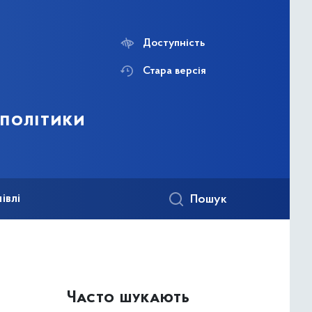
Доступність
Стара версія
 політики
івлі
Пошук
Часто шукають