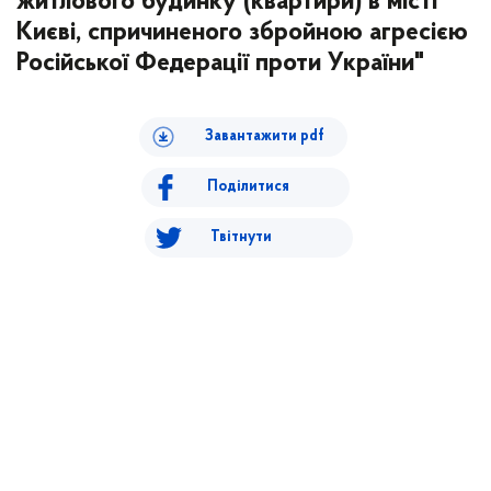
житлового будинку (квартири) в місті
Києві, спричиненого збройною агресією
Російської Федерації проти України"
Завантажити pdf
Поділитися
Твітнути