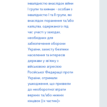
інвалідністю внаслідок війни
І групи та киянам - особам з
інвалідністю І та ІІ групи, які
внаслідок поранення та/або
каліцтва, одержаного під
час участі у заходах,
необхідних для
забезпечення оборони
України, захисту безпеки
населення та інтересів
держави у зв’язку з
військовою агресією
Російської Федерації проти
України, отримали
ушкодження, що призвели
до необоротної втрати
верхніх та/або нижніх
кінцівок (їх частин)»