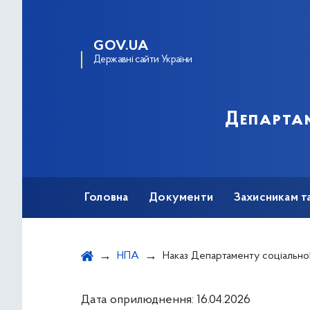
GOV.UA
Державні сайти України
Департам
Головна
Документи
Захисникам т
НПА
Наказ Департаменту соціальної та ветеранської політики виконавчого органу Київської міської ради (Київської міської державної адміністрації) від 14.04.2026 року № 276 "Про надання одноразової адресної матеріальної допомоги киянам, які опинилися в складних життєвих обставинах в результаті пошкодження
Дата оприлюднення: 16.04.2026