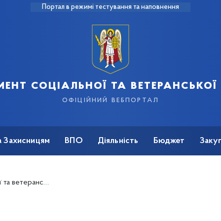
Портал в режимі тестування та наповнення
ент соціальної та ветеранської
офіційний вебпортал
а Захисницям
ВПО
Діяльність
Бюджет
Закуп
 чи руйнування житлового будинку (квартири) в місті Києві, спричиненого збройною агресією Російської Федерації проти України"