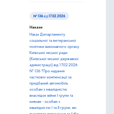
№ 136
від
17.02.2026
Накази
Наказ Департаменту
соціальної та ветеранської
політики виконавчого органу
Київської міської ради
(Київської міської державної
адміністрації) від 17.02.2026
№ 136 "Про надання
часткової компенсації за
придбаний автомобіль
особам з інвалідністю
внаслідок війни І групи та
киянам - особам з
інвалідністю І та ІІ групи, які