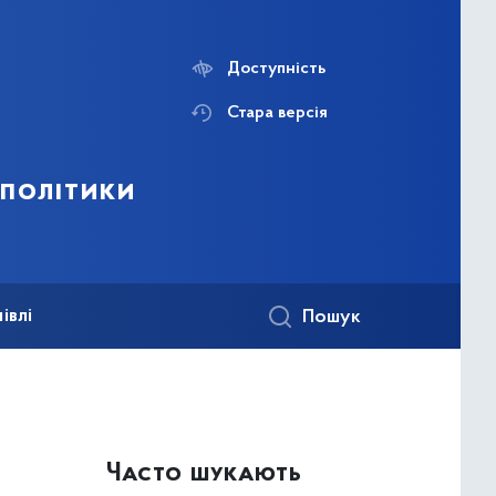
Доступність
Стара версія
 політики
івлі
Пошук
Часто шукають