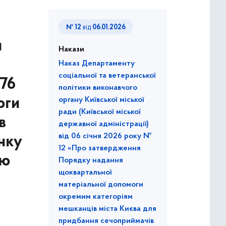
№ 12
від
06.01.2026
и
Накази
Наказ Департаменту
соціальної та ветеранської
276
політики виконавчого
оги
органу Київської міської
ради (Київської міської
в
державної адміністрації)
від 06 січня 2026 року №
нку
12 «Про затвердження
єю
Порядку надання
щоквартальної
матеріальної допомоги
окремим категоріям
мешканців міста Києва для
придбання сечоприймачів