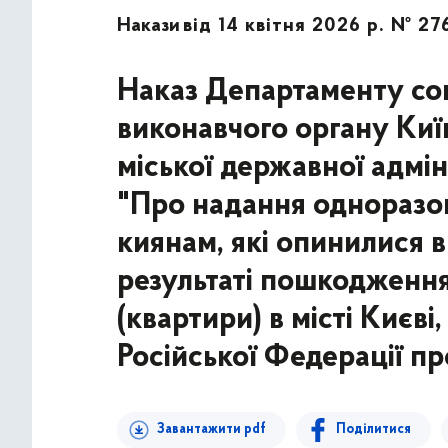
Накази
від 14 квітня 2026 р. № 27
Наказ Департаменту соц
виконавчого органу Київ
міської державної адмін
"Про надання одноразов
киянам, які опинилися 
результаті пошкодженн
(квартири) в місті Києв
Російської Федерації пр
Завантажити pdf
Поділитися