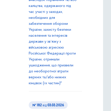
внаслідок поранення та/або
каліцтва, одержаного під
час участі у заходах,
необхідних для
забезпечення оборони
України, захисту безпеки
населення та інтересів
держави у зв`язку з
військовою агресією
Російської Федерації проти
України, отримали
ушкодження, що призвели
до необоротної втрати
верхніх та/або нижніх
кінцівок (їх частин)"
№ 182
від
03.03.2026