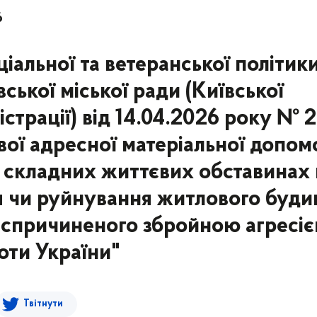
6
іальної та ветеранської політик
ської міської ради (Київської
істрації) від 14.04.2026 року № 
ої адресної матеріальної допом
в складних життєвих обставинах 
я чи руйнування житлового буди
і, спричиненого збройною агресі
оти України"
Твітнути