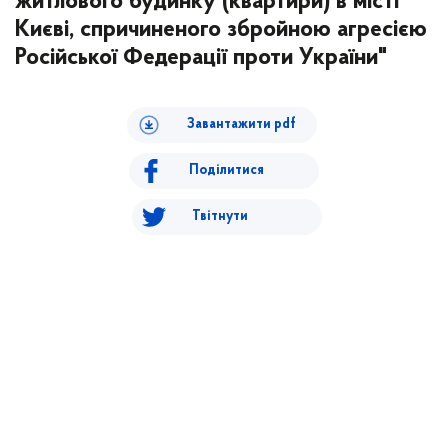
житлового будинку (квартири) в місті
Києві, спричиненого збройною агресією
Російської Федерації проти України"
Завантажити pdf
Поділитися
Твітнути