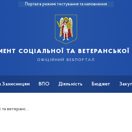
Портал в режимі тестування та наповнення
ент соціальної та ветеранської
офіційний вебпортал
а Захисницям
ВПО
Діяльність
Бюджет
Закуп
 чи руйнування житлового будинку (квартири) в місті Києві, спричиненого збройною агресією Російської Федерації проти України"