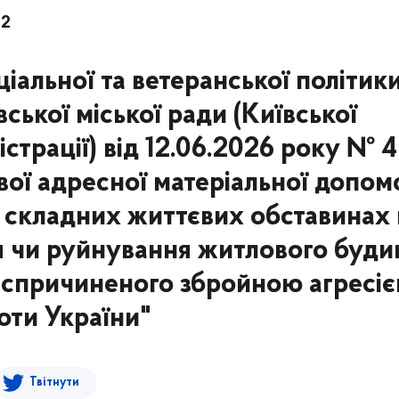
52
іальної та ветеранської політик
ської міської ради (Київської
істрації) від 12.06.2026 року № 
ої адресної матеріальної допом
в складних життєвих обставинах 
я чи руйнування житлового буди
і, спричиненого збройною агресі
оти України"
Твітнути