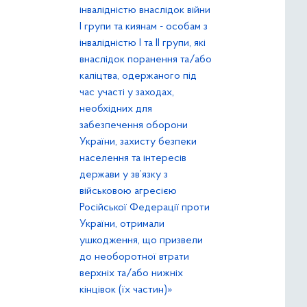
інвалідністю внаслідок війни
І групи та киянам - особам з
інвалідністю І та ІІ групи, які
внаслідок поранення та/або
каліцтва, одержаного під
час участі у заходах,
необхідних для
забезпечення оборони
України, захисту безпеки
населення та інтересів
держави у зв’язку з
військовою агресією
Російської Федерації проти
України, отримали
ушкодження, що призвели
до необоротної втрати
верхніх та/або нижніх
кінцівок (їх частин)»