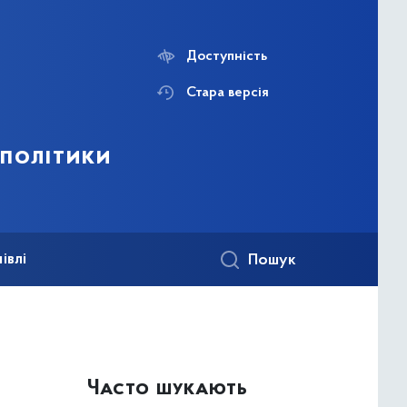
Доступність
Стара версія
 політики
івлі
Пошук
Часто шукають