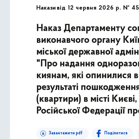
Накази
від 12 червня 2026 р. № 4
Наказ Департаменту соц
виконавчого органу Київ
міської державної адмін
"Про надання одноразов
киянам, які опинилися 
результаті пошкодженн
(квартири) в місті Києв
Російської Федерації пр
Завантажити pdf
Поділитися