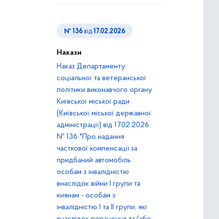
№ 136
від
17.02.2026
Накази
Наказ Департаменту
соціальної та ветеранської
політики виконавчого органу
Київської міської ради
(Київської міської державної
адміністрації) від 17.02.2026
№ 136 "Про надання
часткової компенсації за
придбаний автомобіль
особам з інвалідністю
внаслідок війни І групи та
киянам - особам з
інвалідністю І та ІІ групи, які