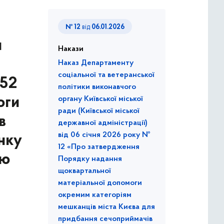
№ 12
від
06.01.2026
и
Накази
Наказ Департаменту
соціальної та ветеранської
452
політики виконавчого
оги
органу Київської міської
ради (Київської міської
в
державної адміністрації)
від 06 січня 2026 року №
нку
12 «Про затвердження
єю
Порядку надання
щоквартальної
матеріальної допомоги
окремим категоріям
мешканців міста Києва для
придбання сечоприймачів