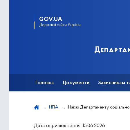
GOV.UA
Державні сайти України
Департам
Головна
Документи
Захисникам т
НПА
Наказ Департаменту соціальної та ветеранської політики виконавчого органу Київської міської ради (Київської міської державної адміністрації) від 12.06.2026 року № 452 "Про надання одноразової адресної матеріальної допомоги киянам, які опинилися в складних життєвих обставинах в результаті пошкодження
Дата оприлюднення: 15.06.2026