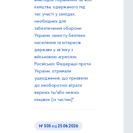
внаслідок поранення та/або
каліцтва, одержаного під
час участі у заходах,
необхідних для
забезпечення оборони
України, захисту безпеки
населення та інтересів
держави у зв`язку з
військовою агресією
Російської Федерації проти
України, отримали
ушкодження, що призвели
до необоротної втрати
верхніх та/або нижніх
кінцівок (їх частин)"
№ 505
від
25.06.2026