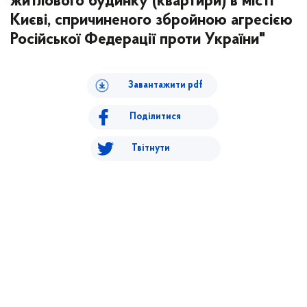
житлового будинку (квартири) в місті
Києві, спричиненого збройною агресією
Російської Федерації проти України"
Завантажити pdf
Поділитися
Твітнути