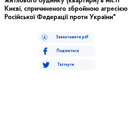
житлового будинку (квартири) в місті
Києві, спричиненого збройною агресією
Російської Федерації проти України"
Завантажити pdf
Поділитися
Твітнути