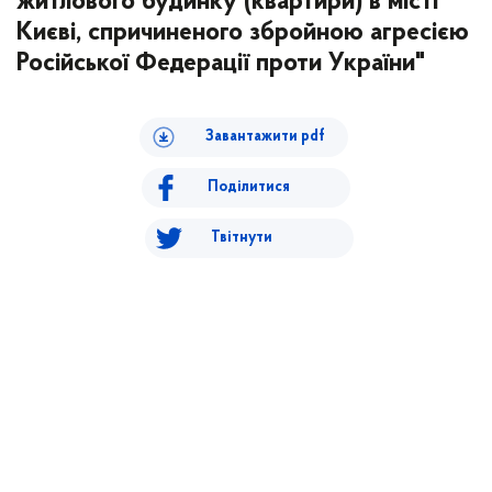
житлового будинку (квартири) в місті
Києві, спричиненого збройною агресією
Російської Федерації проти України"
Завантажити pdf
Поділитися
Твітнути