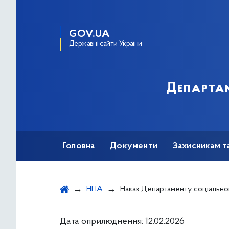
GOV.UA
Державні сайти України
Департам
Головна
Документи
Захисникам т
НПА
Наказ Департаменту соціальної та ветеранської політики виконавчого органу Київської міської ради (Київської міської державної адміністрації) від 10.02.2026 № 107 "Про надання одноразової адресної матеріальної допомоги киянам, які опинилися в складних життєвих обставинах в результаті пошкодження чи руйнування житлового будинку (кварт
Дата оприлюднення: 12.02.2026