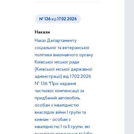
№ 136
від
17.02.2026
Накази
Наказ Департаменту
соціальної та ветеранської
політики виконавчого органу
Київської міської ради
(Київської міської державної
адміністрації) від 17.02.2026
№ 136 "Про надання
часткової компенсації за
придбаний автомобіль
особам з інвалідністю
внаслідок війни І групи та
киянам - особам з
інвалідністю І та ІІ групи, які