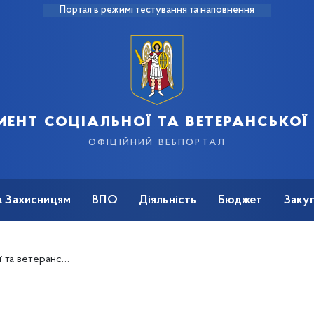
Портал в режимі тестування та наповнення
ент соціальної та ветеранської
офіційний вебпортал
а Захисницям
ВПО
Діяльність
Бюджет
Закуп
ири) в місті Києві, спричиненого збройною агресією Російської Федерації проти України, що зумовило необхідність їх тимчасового відселення"