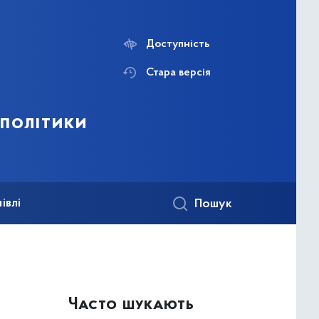
Доступність
Стара версія
 політики
івлі
Пошук
Часто шукають