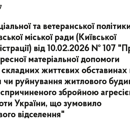
7
іальної та ветеранської політик
ської міської ради (Київської
істрації) від 10.02.2026 № 107 "П
ресної матеріальної допомоги
в складних життєвих обставинах 
я чи руйнування житлового буди
і, спричиненого збройною агресі
роти України, що зумовило
вого відселення"