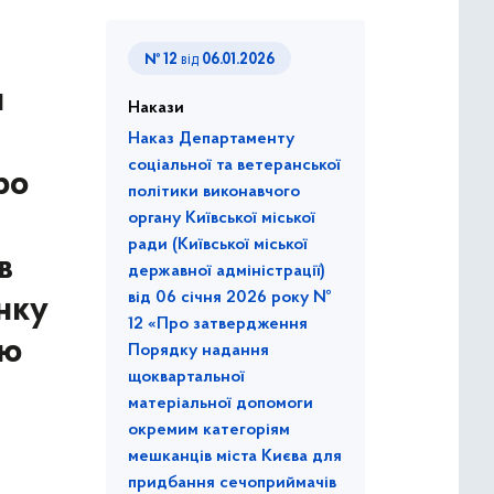
№ 12
від
06.01.2026
и
Накази
Наказ Департаменту
соціальної та ветеранської
ро
політики виконавчого
органу Київської міської
ради (Київської міської
в
державної адміністрації)
від 06 січня 2026 року №
нку
12 «Про затвердження
єю
Порядку надання
щоквартальної
матеріальної допомоги
окремим категоріям
мешканців міста Києва для
придбання сечоприймачів