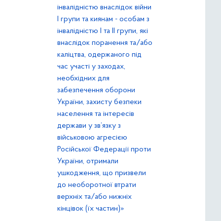
інвалідністю внаслідок війни
І групи та киянам - особам з
інвалідністю І та ІІ групи, які
внаслідок поранення та/або
каліцтва, одержаного під
час участі у заходах,
необхідних для
забезпечення оборони
України, захисту безпеки
населення та інтересів
держави у зв’язку з
військовою агресією
Російської Федерації проти
України, отримали
ушкодження, що призвели
до необоротної втрати
верхніх та/або нижніх
кінцівок (їх частин)»