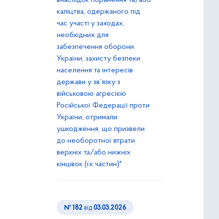
внаслідок поранення та/або
каліцтва, одержаного під
час участі у заходах,
необхідних для
забезпечення оборони
України, захисту безпеки
населення та інтересів
держави у зв`язку з
військовою агресією
Російської Федерації проти
України, отримали
ушкодження, що призвели
до необоротної втрати
верхніх та/або нижніх
кінцівок (їх частин)"
№ 182
від
03.03.2026