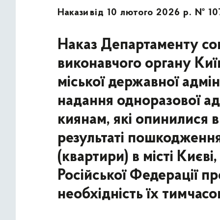
Накази
від 10 лютого 2026 р. № 10
Наказ Департаменту соц
виконавчого органу Київ
міської державної адмін
надання одноразової ад
киянам, які опинилися 
результаті пошкодженн
(квартири) в місті Києв
Російської Федерації п
необхідність їх тимчасо