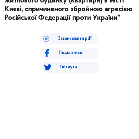
житлового будинку (квартири) в місті
Києві, спричиненого збройною агресією
Російської Федерації проти України"
Завантажити pdf
Поділитися
Твітнути