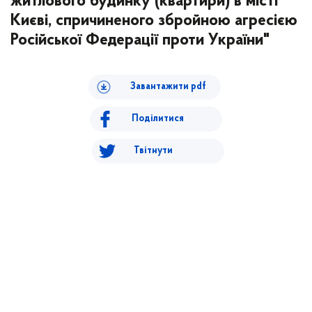
житлового будинку (квартири) в місті
Києві, спричиненого збройною агресією
Російської Федерації проти України"
Завантажити pdf
Поділитися
Твітнути