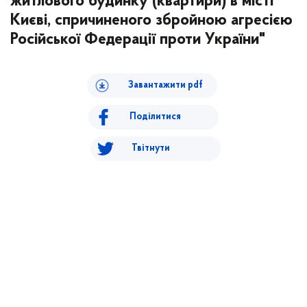
житлового будинку (квартири) в місті
Києві, спричиненого збройною агресією
Російської Федерації проти України"
Завантажити pdf
Поділитися
Твітнути