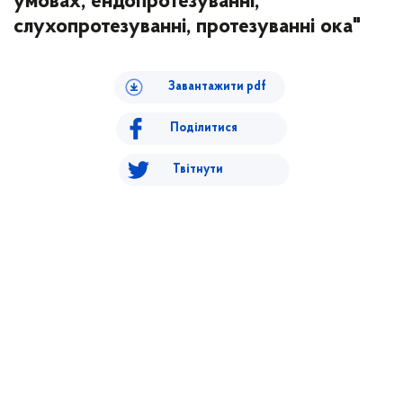
умовах, ендопротезуванні,
слухопротезуванні, протезуванні ока"
Завантажити pdf
Поділитися
Твітнути