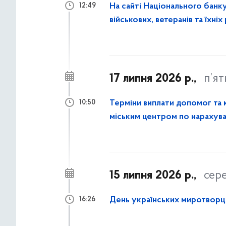
На сайті Національного банку
12:49
військових, ветеранів та їхніх
17 липня 2026 р.,
п’я
Терміни виплати допомог та компенс
10:50
міським центром по нарахува
15 липня 2026 р.,
сер
День українських миротворц
16:26