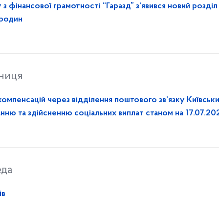
 з фінансової грамотності “Гаразд” з’явився новий розділ
 родин
тниця
ацій через відділення поштового зв’язку Київським
нню та здійсненню соціальних виплат станом на 17.07.20
еда
ів