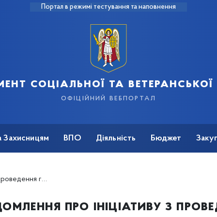
Портал в режимі тестування та наповнення
ент соціальної та ветеранської
офіційний вебпортал
а Захисницям
ВПО
Діяльність
Бюджет
Закуп
ьких слухань на теми
омлення про ініціативу з пров