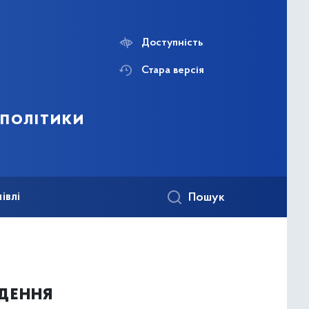
Доступність
Стара версія
 політики
івлі
Пошук
едення