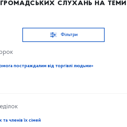
громадських слухань на теми
Фільтри
торок
«Твої права – твій захист: допомога постраждалим від торгівлі людьми»
еділок
 та членів їх сімей