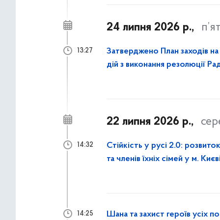
24 липня 2026 р.,
п’я
Затверджено План заходів на 
13:27
дій з виконання резолюції Р
року
22 липня 2026 р.,
сер
Стійкість у русі 2.0: розвито
14:32
та членів їхніх сімей у м. Києв
Шана та захист героїв усіх по
14:25