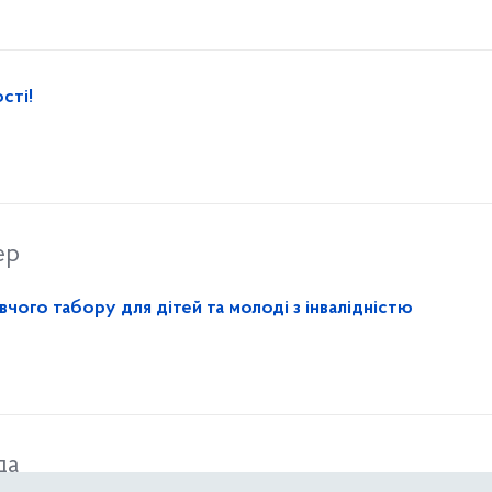
сті!
ер
чого табору для дітей та молоді з інвалідністю
да