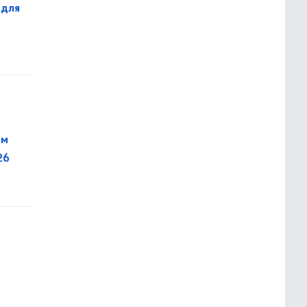
 для
26