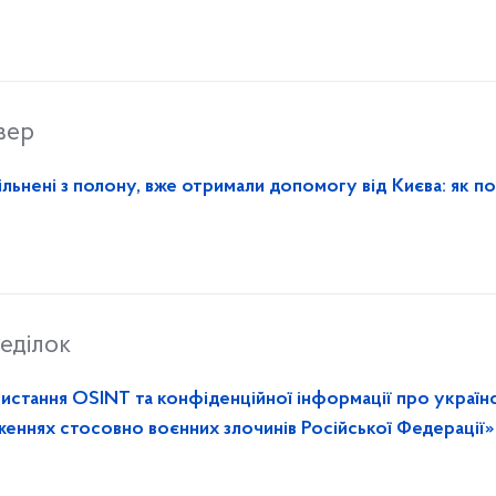
вер
вільнені з полону, вже отримали допомогу від Києва: як п
еділок
стання OSINT та конфіденційної інформації про україн
женнях стосовно воєнних злочинів Російської Федерації»