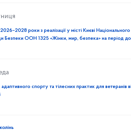
тниця
2026–2028 роки з реалізації у місті Києві Національного
ади Безпеки ООН 1325 «Жінки, мир, безпека» на період д
еда
к адаптивного спорту та тілесних практик для ветеранів в
і
колінь