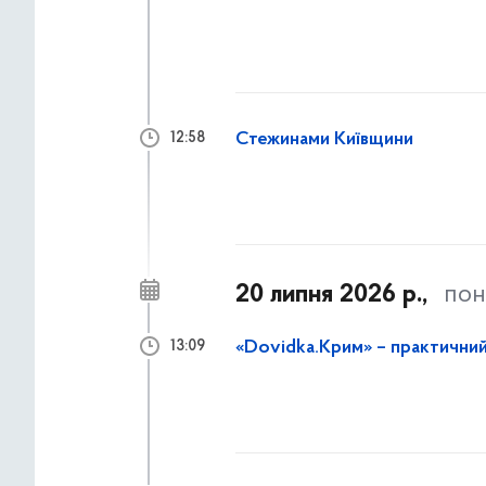
Стежинами Київщини
12:58
20 липня 2026 р.,
пон
«Dovidka.Крим» – практични
13:09