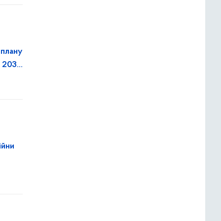
 плану
о 2030
ійни