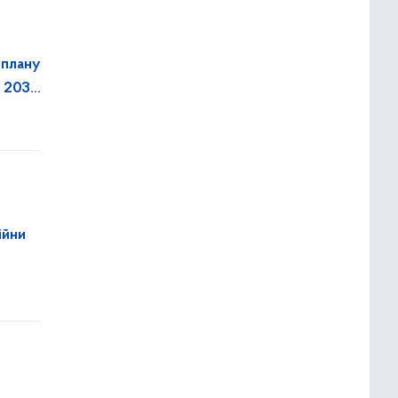
 плану
о 2030
ійни