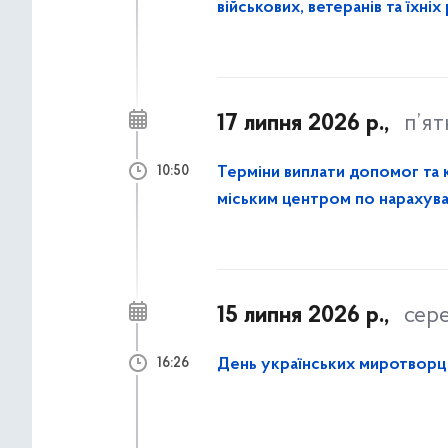
військових, ветеранів та їхніх
17 липня 2026 р.,
п’я
Терміни виплати допомог та компенс
10:50
міським центром по нарахува
15 липня 2026 р.,
сер
День українських миротворц
16:26