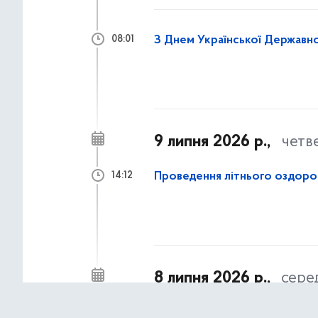
З Днем Української Державно
08:01
9 липня 2026 р.,
четв
Проведення літнього оздоров
14:12
8 липня 2026 р.,
сере
Турбота про психічне здоров'
17:15