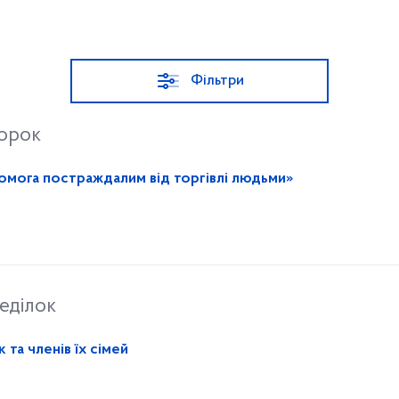
Фільтри
торок
«Твої права – твій захист: допомога постраждалим від торгівлі людьми»
еділок
 та членів їх сімей