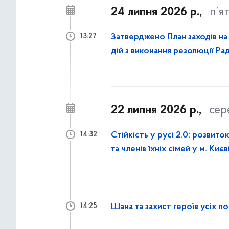
24 липня 2026 р.,
п’я
Затверджено План заходів на 
13:27
дій з виконання резолюції Р
року
22 липня 2026 р.,
сер
Стійкість у русі 2.0: розвито
14:32
та членів їхніх сімей у м. Києв
Шана та захист героїв усіх по
14:25