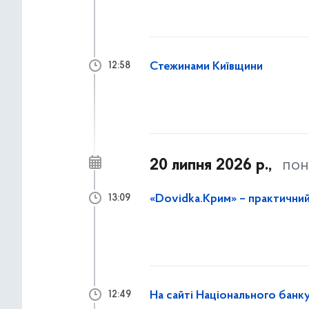
Стежинами Київщини
12:58
20 липня 2026 р.,
пон
«Dovidka.Крим» – практични
13:09
На сайті Національного банку
12:49