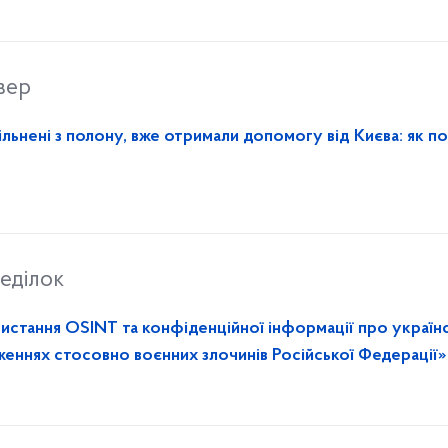
вер
вільнені з полону, вже отримали допомогу від Києва: як п
еділок
стання OSINT та конфіденційної інформації про україн
женнях стосовно воєнних злочинів Російської Федерації»