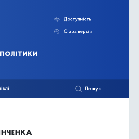
Доступність
Стара версія
 політики
івлі
Пошук
інченка