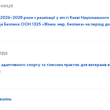
тниця
2026–2028 роки з реалізації у місті Києві Національного
ади Безпеки ООН 1325 «Жінки, мир, безпека» на період д
еда
к адаптивного спорту та тілесних практик для ветеранів в
і
колінь