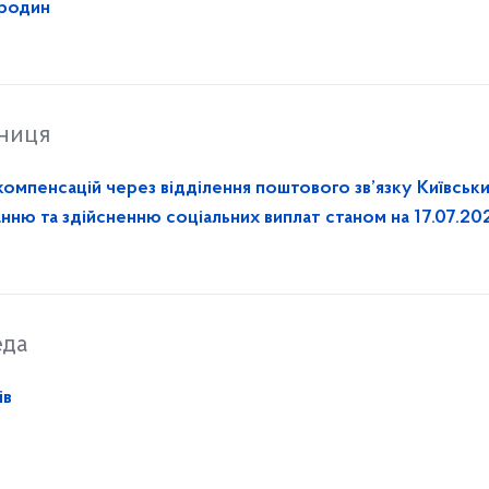
 родин
тниця
ацій через відділення поштового зв’язку Київським
нню та здійсненню соціальних виплат станом на 17.07.20
еда
ів