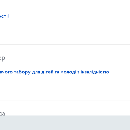
сті!
ер
чого табору для дітей та молоді з інвалідністю
да
я починається з візиту до сімейного лікаря