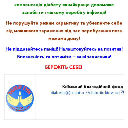
компенсація діабету якнайкраще допоможе
запобігти тяжкому перебігу інфекції!
Не порушуйте режим карантину та убезпечте себе
від можливого зараження під час перебування поза
межами дому!
Не піддавайтесь паніці! Налаштовуйтесь на позитив!
Впевненість та оптимізм – ваші захисники!
БЕРЕЖІТЬ СЕБЕ!
К
иївський благодійний фонд «
diabetic@i.ua
http://diabetic.kiev.ua
,