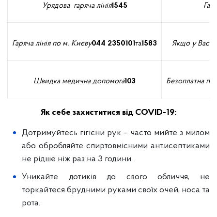
Урядова
гаряча
лінія
1545
Гар
Гаряча
лінія
по м. Києву
044
235
0101
та
1583
Якщо у Вас н
Швидка медична допомога
103
Безоплатна пр
Як себе захиститися від COVID-19:
Дотримуйтесь гігієни рук – часто мийте з милом
або обробляйте спиртовмісними антисептиками
не рідше ніж раз на 3 години.
Уникайте дотиків до свого обличчя, не
торкайтеся брудними руками своїх очей, носа та
рота.