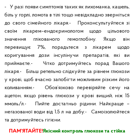
- У разі появи симптомів таких як лихоманка, кашель,
біль у горлі, ломота в тілі тощо невідкладно зверніться
до свого сімейного лікаря.
- Проконсультуйтеся зі
своїм лікарем–ендокринологом щодо цільового
значення глікованого гемоглобіну. Якщо він
перевищує 7%, порадьтеся з лікарем щодо
коригування дози інсулінучи препаратів, які ви
приймаєте.
- Чітко дотримуйтесь порад Вашого
лікаря.
- Більш ретельно слідкуйте за рівнем глюкози
у крові, щоб вчасно запобігти можливим різким його
коливанням.
- Обов’язково перевіряйте сечу на
ацетон, якщо рівень глюкози у крові вищий, ніж 15
ммоль/л.
- Пийте достатньо рідини. Найкраще –
негазованої води від 1,5 л на добу.
- Самоізолюйтеся
та дотримуйтесь гігієни.
ПАМ’ЯТАЙТЕ!
Якісний контроль глюкози та стійка