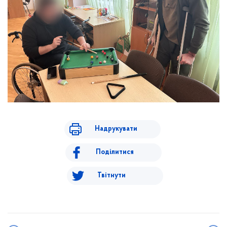
Надрукувати
Поділитися
Твітнути