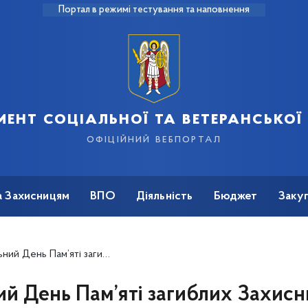
Портал в режимі тестування та наповнення
ент соціальної та ветеранської
офіційний вебпортал
а Захисницям
ВПО
Діяльність
Бюджет
Закуп
м’яті загиблих Захисників України
ий День Пам’яті загиблих Захисн