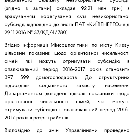
державного бюджету невикористаної субсидії
(згідно з актами) складає 92,21 млн грн.( з
врахуванням корегування сум невикористаної
субсидії, відповідно до листа ПАТ «КИЇВЕНЕРГО» від
29.11.2016 № 37/КД/4/780).
Згідно інформації Мінсоцполітики, по місту Києву
цільовий показник щодо орієнтовної чисельності
сімей, які можуть отримувати субсидію в
опалювальний період 2016-2017 років становить
397 599 домогосподарств. До структурних
підрозділів соціального захисту населення
Департаментом доведені цільові показники щодо
орієнтовної чисельності сімей, які можуть
отримувати субсидію в опалювальний період 2016-
2017 років в розрізі районів.
Відповідно до змін Управліннями проведено