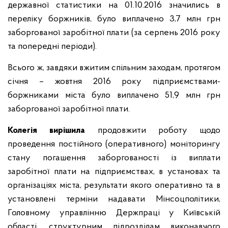
державної статистики на 01.10.2016 значились в
переліку боржників, було виплачено 3,7 млн грн
заборгованої заробітної плати (за серпень 2016 року
та попередні періоди).
Всього ж, завдяки вжитим спільним заходам, протягом
січня – жовтня 2016 року підприємствами-
боржниками міста було виплачено 51,9 млн грн
заборгованої заробітної плати.
Колегія вирішила
продовжити роботу щодо
проведення постійного (оперативного) моніторингу
стану погашення заборгованості із виплати
заробітної плати на підприємствах, в установах та
організаціях міста, результати якого оперативно та в
установлені терміни надавати Мінсоцполітики,
Головному управлінню Держпраці у Київській
області, структурним підрозділам виконавчого