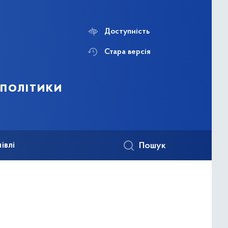
Доступність
Стара версія
 політики
івлі
Пошук