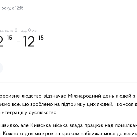
року, о 12:15
алість 0 год. 0 хв.
15
15
2
12
есивне людство відзначає Міжнародний день людей з і
мо все, що зроблено на підтримку цих людей, і консолід
нтеграції у суспільство.
я швидко, але Київська міська влада працює над помилка
. Кожного дня ми крок за кроком наближаємося до велико