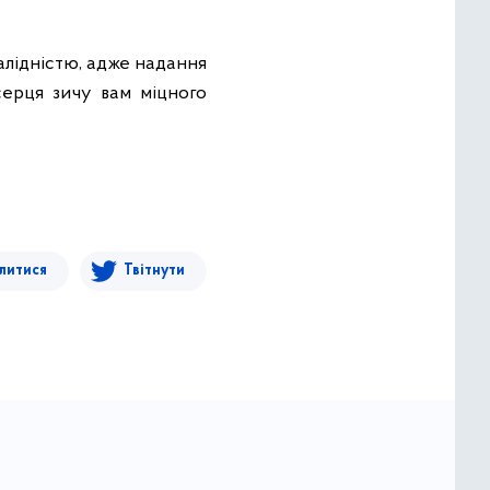
алідністю, адже надання
серця зичу вам міцного
литися
Твітнути