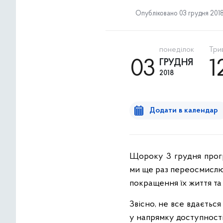
Опубліковано 03 грудня 2018 
понеділок
Трив
03
ГРУДНЯ
1
2018
Додати в календар
Щороку 3 грудня прогр
ми ще раз переосмислює
покращення їх життя та і
Звісно, не все вдаєтьс
у напрямку доступності