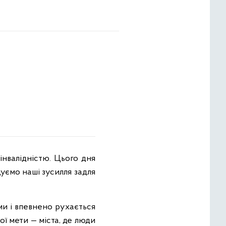
нвалідністю. Цього дня
уємо наші зусилля задля
ми і впевнено рухається
ї мети — міста, де люди