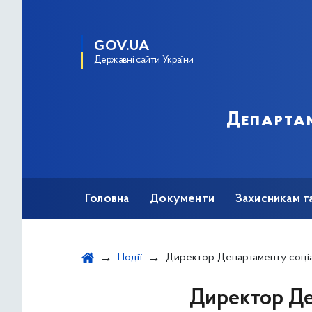
GOV.UA
Державні сайти України
Департам
Головна
Документи
Захисникам т
Події
Директор Департаменту соціальної політики Ю. Крикунов в 
Директор Де