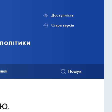
Доступність
Стара версія
 політики
івлі
Пошук
 Ю.