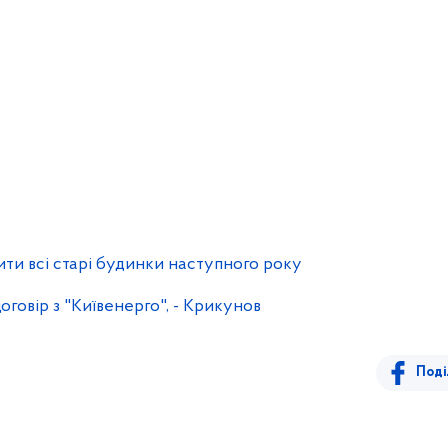
ити всі старі будинки наступного року
говір з "Київенерго", - Крикунов
Поді