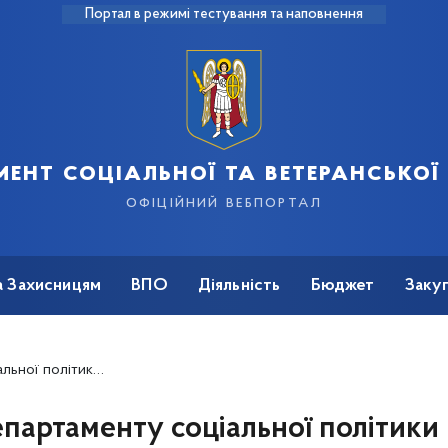
Портал в режимі тестування та наповнення
ент соціальної та ветеранської
офіційний вебпортал
а Захисницям
ВПО
Діяльність
Бюджет
Закуп
ранковому етері Еспресо TV
партаменту соціальної політики