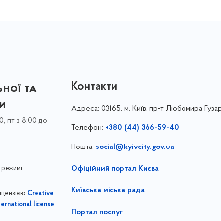
Контакти
ної та
ки
Адреса:
03165, м. Київ, пр-т Любомира Гузар
0, пт з 8:00 до
Телефон:
+380 (44) 366-59-40
Пошта:
social@kyivcity.gov.ua
 режимі
Офіційний портал Києва
Київська міська рада
ліцензією
Creative
,
ernational license
Портал послуг