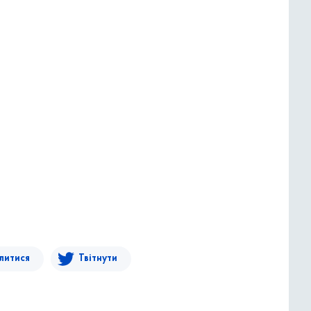
литися
Твітнути