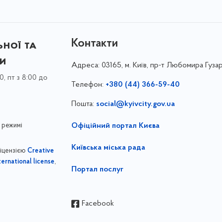
Контакти
ної та
ки
Адреса:
03165, м. Київ, пр-т Любомира Гузар
0, пт з 8:00 до
Телефон:
+380 (44) 366-59-40
Пошта:
social@kyivcity.gov.ua
 режимі
Офіційний портал Києва
Київська міська рада
ліцензією
Creative
,
ernational license
Портал послуг
Facebook