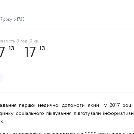
 року, о 17:13
валість 0 год. 0 хв.
13
13
17
17
адання першої медичної допомоги, який у 2017 році
динку соціального піклування підготували інформатив
х.