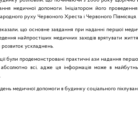
динку розповіли, що починаючи з 2000 року щорічно 
ння медичної допомоги. Ініціатором його проведення
жнародного руху Червоного Хреста і Червоного Півмісяця.
зказали, що основне завдання при наданні першої медич
едення найпростіших медичних заходів врятувати життя
и розвиток ускладнень.
ції були продемонстровані практичні ази надання першо
 абсолютно всі, адже ця інформація може в майбутн
.