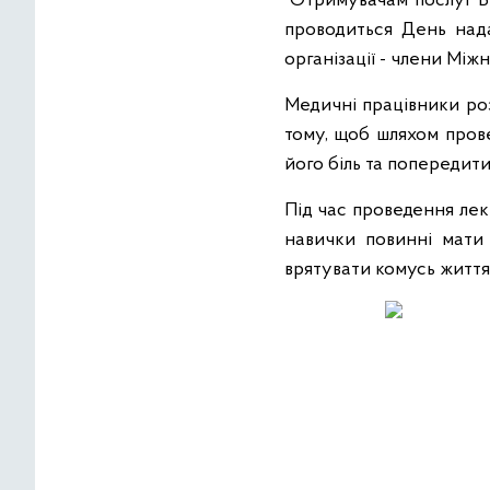
Отримувачам послуг Бу
проводиться День нада
організації - члени Мі
Медичні працівники ро
тому, щоб шляхом пров
його біль та попередит
Під час проведення лек
навички повинні мати
врятувати комусь життя