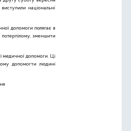
в другу суботу вересня
 виступили національні
ної допомоги полягає в
 потерпілому, зменшити
ї медичної допомоги. Ці
ьому допомогти людині