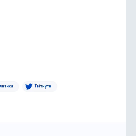
литися
Твітнути