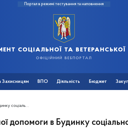
Портал в режимі тестування та наповнення
ент соціальної та ветеранської
офіційний вебпортал
а Захисницям
ВПО
Діяльність
Бюджет
Закуп
льного піклування
ої допомоги в Будинку соціальн