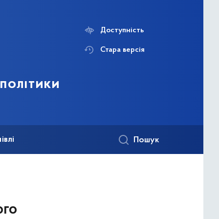
Доступність
Стара версія
 політики
івлі
Пошук
ого