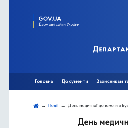
GOV.UA
Державні сайти України
Департам
Головна
Документи
Захисникам т
Події
День медичної допомоги в Будинку соціа
День медичн