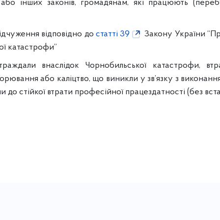
або інших законів, громадянам, які працюють (переб
відчуження відповідно до
статті 39
Закону України “Про
ої катастрофи”
страждали внаслідок Чорнобильської катастрофи, вт
ворювання або каліцтво, що виникли у зв’язку з виконанням
и до стійкої втрати професійної працездатності (без вста