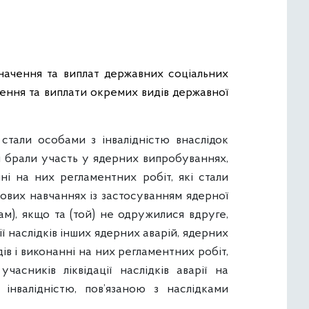
значення та виплат державних соціальних
чення та виплати окремих видів державної
 стали особами з інвалідністю внаслідок
кі брали участь у ядерних випробуваннях,
ні на них регламентних робіт, які стали
кових навчаннях із застосуванням ядерної
ам), якщо та (той) не одружилися вдруге,
 наслідків інших ядерних аварій, ядерних
ів і виконанні на них регламентних робіт,
часників ліквідації наслідків аварії на
інвалідністю, пов’язаною з наслідками