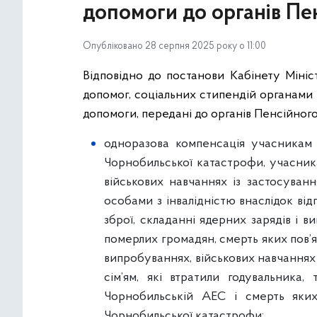
допомоги до органів Пе
Опубліковано 28 серпня 2025 року о 11:00
Відповідно до постанови Кабінету Мініс
допомог, соціальних стипендій органами 
допомоги, передані до органів Пенсійног
одноразова компенсація учасникам лі
Чорнобильської катастрофи, учасника
військових навчаннях із застосуванн
особами з інвалідністю внаслідок від
зброї, складанні ядерних зарядів і 
померлих громадян, смерть яких пов’я
випробуваннях, військових навчаннях 
сім’ям, які втратили годувальника,
Чорнобильській АЕС і смерть яких
Чорнобильської катастрофи;