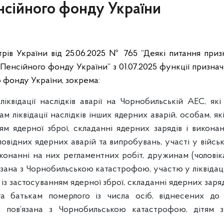
нсійного фонду України
трів України від 25.06.2025 № 765 “Деякі питання при
Пенсійного фонду України” з 01.07.2025 функції призна
о фонду України, зокрема:
квідації наслідків аварії на Чорнобильській АЕС, які
м ліквідації наслідків інших ядерних аварій, особам, я
ям ядерної зброї, складанні ядерних зарядів і виконан
повідних ядерних аварій та випробувань, участі у війсь
виконанні на них регламентних робіт, дружинам (чоловік
зана з Чорнобильською катастрофою, участю у ліквідації
із застосуванням ядерної зброї, складанні ядерних заряд
 та батькам померлого із числа осіб, віднесених до у
 пов’язана з Чорнобильською катастрофою, дітям з 