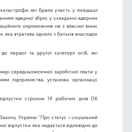
тастрофи, які брали участь у ліквідації
ванням ядерної зброї, у складанні ядерних
іаційного опромінення не з власної вини,
і, яка втратила одного з батьків внаслідок
о першої та другої категорії осіб, які
ірі середньомісячної заробітної плати у
ям підприємства, установи, організації,
відпустки строком 14 робочих днів (16
Закону України “Про статус і соціальний
ої відпустки, яка надається відповідно до