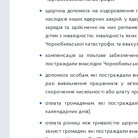
щорічна допомога на оздоровлення гр
наслідків інших ядерних аварій, у яд
зарядів та здійсненні на них реглам
дітям з інвалідністю, інвалідність як
Чорнобильської катастрофи, та евакуй
компенсація за пільгове забезпечен
постраждали внаслідок Чорнобильськ
допомога особам, які постраждали вн
разі вивільнення працівників у зв’я
скорочення чисельності або штату пра
оплата громадянам, які постраждал
календарних днів);
оплата різниці між тривалістю щорічн
захист громадян, які постраждали вна