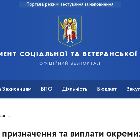
Портал в режимі тестування та наповнення
ент соціальної та ветеранської
офіційний вебпортал
а Захисницям
ВПО
Діяльність
Бюджет
Закуп
 України
призначення та виплати окремих