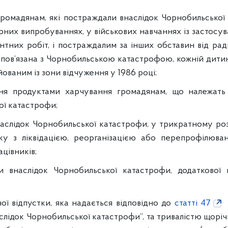
омадянам, які постраждали внаслідок Чорнобильської ка
ерних випробуваннях, у військових навчаннях із застосу
ентних робіт, і постраждалим за інших обставин від рад
их пов’язана з Чорнобильською катастрофою, кожній дитин
ованим із зони відчуження у 1986 році;
ня продуктами харчування громадянам, що належать д
ої катастрофи;
аслідок Чорнобильської катастрофи, у трикратному розм
зку з ліквідацією, реорганізацією або перепрофілюванн
цівників;
и внаслідок Чорнобильської катастрофи, додаткової 
ої відпустки, яка надається відповідно до
статті 47
слідок Чорнобильської катастрофи”, та тривалістю щорічн