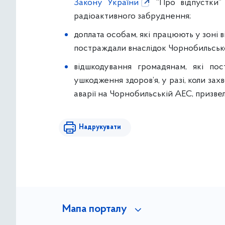
Закону України
“Про відпустки” 
радіоактивного забруднення;
доплата особам, які працюють у зоні 
постраждали внаслідок Чорнобильськ
відшкодування громадянам, які по
ушкодження здоров’я, у разі, коли зах
аварії на Чорнобильській АЕС, призвел
Надрукувати
Мапа порталу