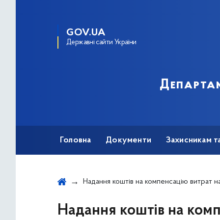
GOV.UA
Державні сайти України
Департам
Головна
Документи
Захисникам т
Надання коштів на компенсацію витрат на придбання лікарських засобів та медичних виробів при лікуванні в амбулаторних та/або стаціонарних умовах, ендопротезуванні, сл
Надання коштів на комп