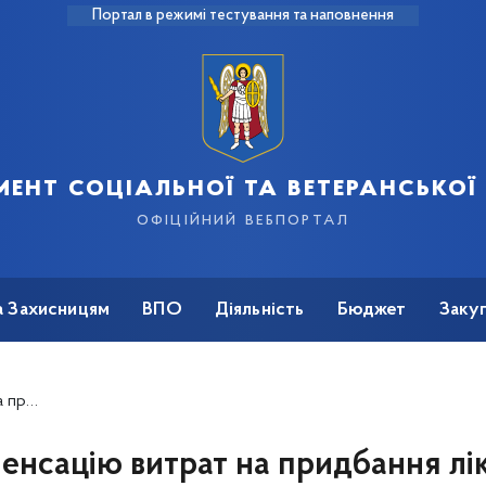
Портал в режимі тестування та наповнення
ент соціальної та ветеранської
офіційний вебпортал
а Захисницям
ВПО
Діяльність
Бюджет
Закуп
ухопротезуванні
енсацію витрат на придбання лік